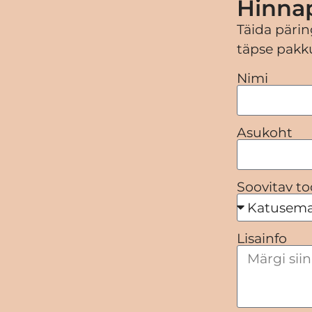
Hinna
Täida pärin
täpse pakku
Nimi
Asukoht
Soovitav to
Lisainfo