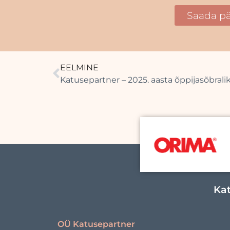
Saada pä
EELMINE
Kat
OÜ Katusepartner