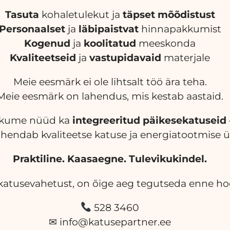
Tasuta
kohaletulekut ja
täpset mõõdistust
Personaalset
ja
läbipaistvat
hinnapakkumist
Kogenud
ja
koolitatud
meeskonda
Kvaliteetseid
ja
vastupidavaid
materjale
Meie eesmärk ei ole lihtsalt töö ära teha.
Meie eesmärk on lahendus, mis kestab aastaid.
kume nüüd ka
integreeritud päikesekatuseid
hendab kvaliteetse katuse ja energiatootmise ü
Praktiline. Kaasaegne. Tulevikukindel.
katusevahetust, on õige aeg tegutseda enne ho
528 3460
✉ info@katusepartner.ee