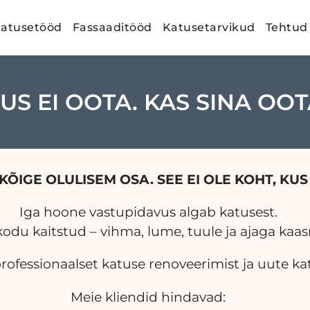
atusetööd
Fassaaditööd
Katusetarvikud
Tehtud
US EI OOTA. KAS SINA OO
KÕIGE OLULISEM OSA.
SEE EI OLE KOHT, KU
Iga hoone vastupidavus algab katusest.
kodu kaitstud – vihma, lume, tuule ja ajaga kaa
ofessionaalset katuse renoveerimist ja uute katu
Meie kliendid hindavad: