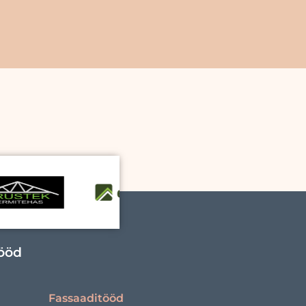
tööd
Fassaaditööd