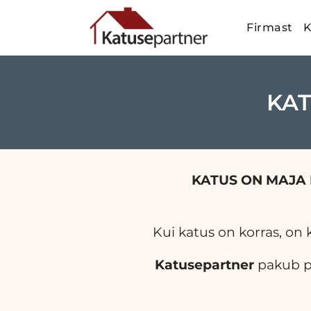
Firmast
K
KAT
KATUS ON MAJA 
Kui katus on korras, on 
Katusepartner
pakub pr