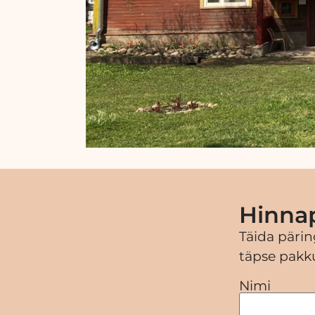
Hinna
Täida pärin
täpse pakku
Nimi