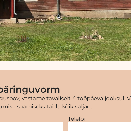
päringuvorm
gusoov, vastame tavaliselt 4 tööpäeva jooksul. V
mise saamiseks täida kõik väljad.
Telefon