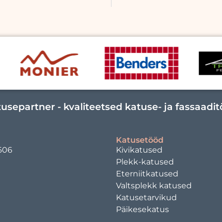
usepartner - kvaliteetsed katuse- ja fassaadi
Katusetööd
606
Kivikatused
Plekk-katused
Eterniitkatused
Valtsplekk katused
Katusetarvikud
Päikesekatus