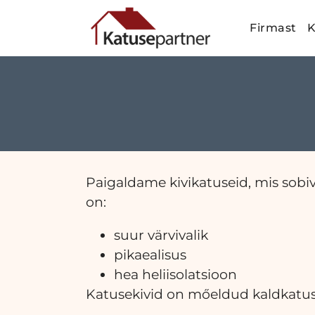
Firmast
K
Paigaldame kivikatuseid, mis sobiv
on:
suur värvivalik
pikaealisus
hea heliisolatsioon
Katusekivid on mőeldud kaldkatus