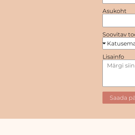
Asukoht
Soovitav to
Lisainfo
Saada pä