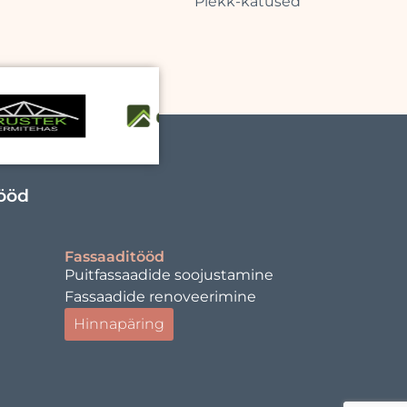
Plekk-katused
tööd
Fassaaditööd
Puitfassaadide soojustamine
Fassaadide renoveerimine
Hinnapäring