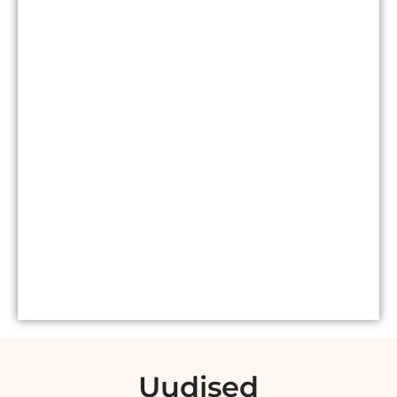
Katusetööd
Fassaaditööd
Uudised