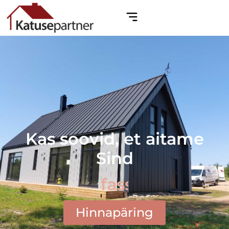
Kas soovid, et aitame
Sind
fassaaditöödega?
Hinnapäring