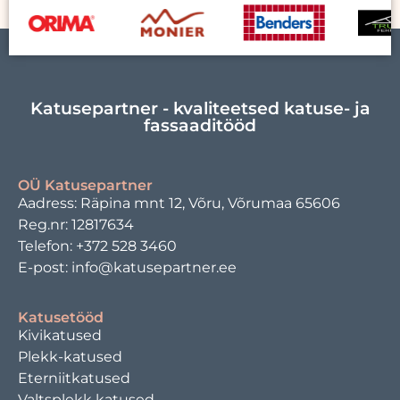
Katusepartner - kvaliteetsed katuse- ja
fassaaditööd
OÜ Katusepartner
Aadress: Räpina mnt 12, Võru, Võrumaa 65606
Reg.nr: 12817634
Telefon: +372 528 3460
E-post: info@katusepartner.ee
Katusetööd
Kivikatused
Plekk-katused
Eterniitkatused
Valtsplekk katused