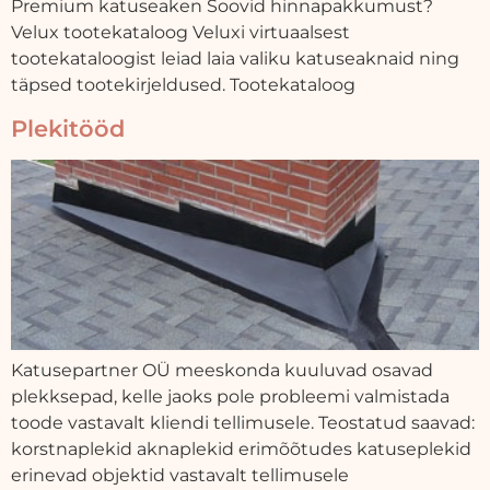
Premium katuseaken Soovid hinnapakkumust?
Velux tootekataloog Veluxi virtuaalsest
tootekataloogist leiad laia valiku katuseaknaid ning
täpsed tootekirjeldused. Tootekataloog
Plekitööd
Katusepartner OÜ meeskonda kuuluvad osavad
plekksepad, kelle jaoks pole probleemi valmistada
toode vastavalt kliendi tellimusele. Teostatud saavad:
korstnaplekid aknaplekid erimõõtudes katuseplekid
erinevad objektid vastavalt tellimusele