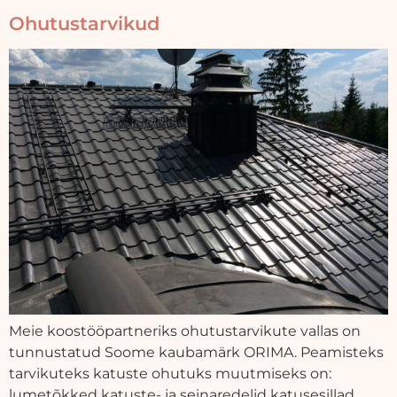
Ohutustarvikud
Meie koostööpartneriks ohutustarvikute vallas on
tunnustatud Soome kaubamärk ORIMA. Peamisteks
tarvikuteks katuste ohutuks muutmiseks on:
lumetõkked katuste- ja seinaredelid katusesillad