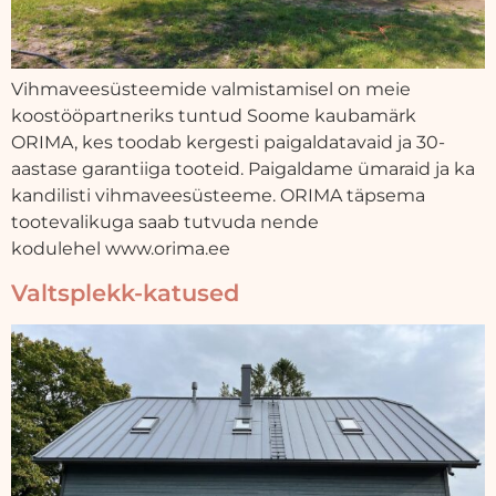
Vihmaveesüsteemide valmistamisel on meie
koostööpartneriks tuntud Soome kaubamärk
ORIMA, kes toodab kergesti paigaldatavaid ja 30-
aastase garantiiga tooteid. Paigaldame ümaraid ja ka
kandilisti vihmaveesüsteeme. ORIMA täpsema
tootevalikuga saab tutvuda nende
kodulehel www.orima.ee
Valtsplekk-katused