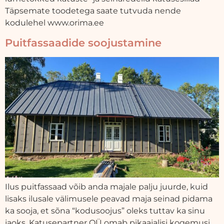
Täpsemate toodetega saate tutvuda nende
kodulehel www.orima.ee
Puitfassaadide soojustamine
Ilus puitfassaad võib anda majale palju juurde, kuid
lisaks ilusale välimusele peavad maja seinad pidama
ka sooja, et sõna “kodusoojus” oleks tuttav ka sinu
jaoks. Katusepartner OÜ omab pikaajalisi kogemusi