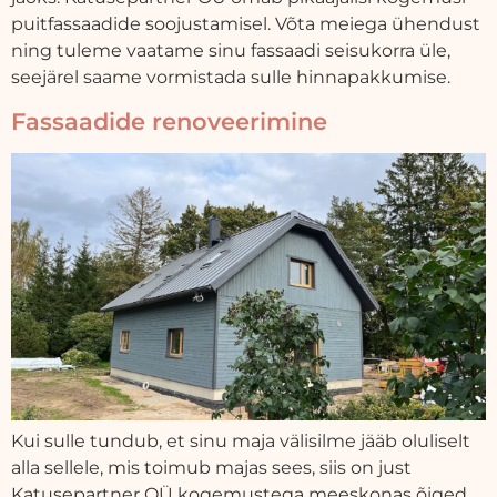
puitfassaadide soojustamisel. Võta meiega ühendust
ning tuleme vaatame sinu fassaadi seisukorra üle,
seejärel saame vormistada sulle hinnapakkumise.
Fassaadide renoveerimine
Kui sulle tundub, et sinu maja välisilme jääb oluliselt
alla sellele, mis toimub majas sees, siis on just
Katusepartner OÜ kogemustega meeskonas õiged