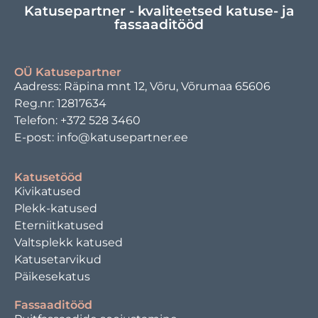
Katusepartner - kvaliteetsed katuse- ja
fassaaditööd
OÜ Katusepartner
Aadress: Räpina mnt 12, Võru, Võrumaa 65606
Reg.nr: 12817634
Telefon: +372 528 3460
E-post: info@katusepartner.ee
Katusetööd
Kivikatused
Plekk-katused
Eterniitkatused
Valtsplekk katused
Katusetarvikud
Päikesekatus
Fassaaditööd