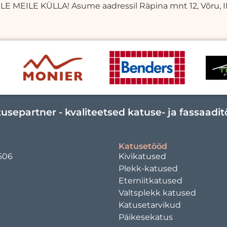
E MEILE KÜLLA! Asume aadressil Räpina mnt 12, Võru, III
usepartner - kvaliteetsed katuse- ja fassaadi
Katusetööd
606
Kivikatused
Plekk-katused
Eterniitkatused
Valtsplekk katused
Katusetarvikud
Päikesekatus