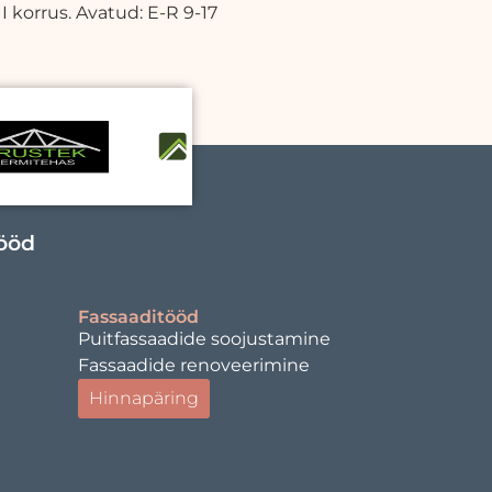
 korrus. Avatud: E-R 9-17
tööd
Fassaaditööd
Puitfassaadide soojustamine
Fassaadide renoveerimine
Hinnapäring