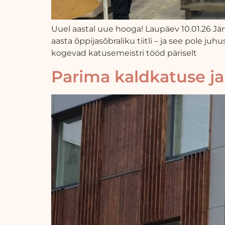
Uuel aastal uue hooga! Laupäev 10.01.26 J
aasta õppijasõbraliku tiitli – ja see pole ju
kogevad katusemeistri tööd päriselt
Parima kaldkatuse ja 