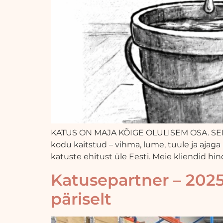
KATUS ON MAJA KÕIGE OLULISEM OSA. SEE E
kodu kaitstud – vihma, lume, tuule ja ajag
katuste ehitust üle Eesti. Meie kliendid hi
Katusepartner – 2025.
päriselt