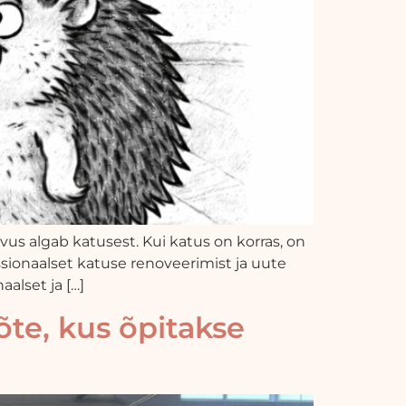
algab katusest. Kui katus on korras, on
sionaalset katuse renoveerimist ja uute
alset ja […]
õte, kus õpitakse