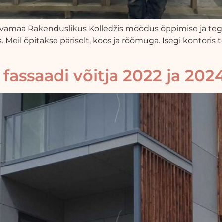
ärvamaa Rakenduslikus Kolledžis möödus õppimise ja tegu
hus. Meil õpitakse päriselt, koos ja rõõmuga. Isegi kontori
fassaadi võitja 2022 ja 202