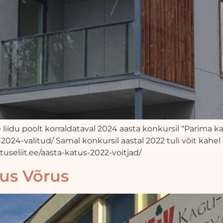
liidu poolt korraldataval 2024 aasta konkursil “Parima kaldk
-2024-valitud/ Samal konkursil aastal 2022 tuli võit kahel 
atuseliit.ee/aasta-katus-2022-voitjad/
us Võrus