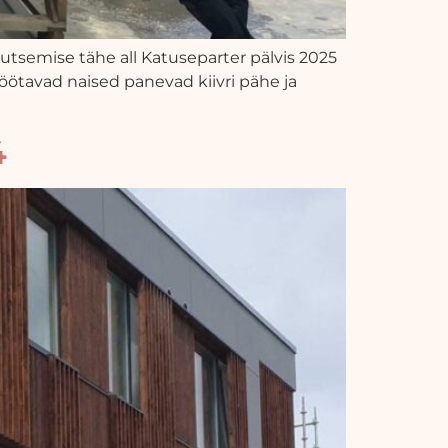
tsemise tähe all Katuseparter pälvis 2025
s töötavad naised panevad kiivri pähe ja
4