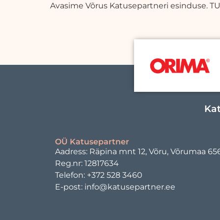
Avasime Võrus Katusepartneri esinduse. TUL
Kat
OÜ Katusepartner
Aadress: Räpina mnt 12, Võru, Võrumaa 65
Reg.nr: 12817634
Telefon: +372 528 3460
E-post: info@katusepartner.ee