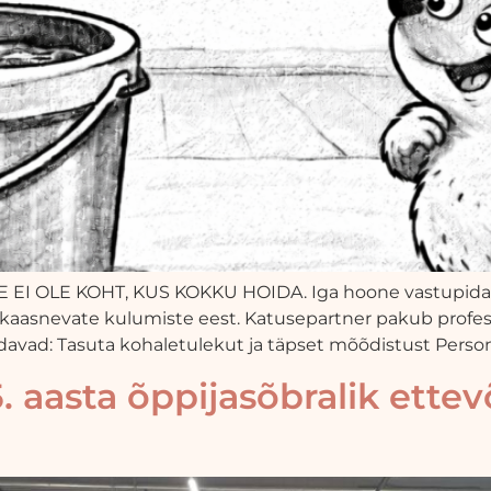
I OLE KOHT, KUS KOKKU HOIDA. Iga hoone vastupidavus 
a kaasnevate kulumiste eest. Katusepartner pakub profes
ndavad: Tasuta kohaletulekut ja täpset mõõdistust Persona
 aasta õppijasõbralik ettev